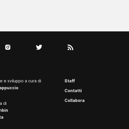
le e sviluppo a cura di
Staff
appuccio
Contatti
Collabora
a di
mbin
ta