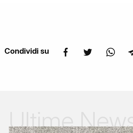
Condividi su
Ultime New