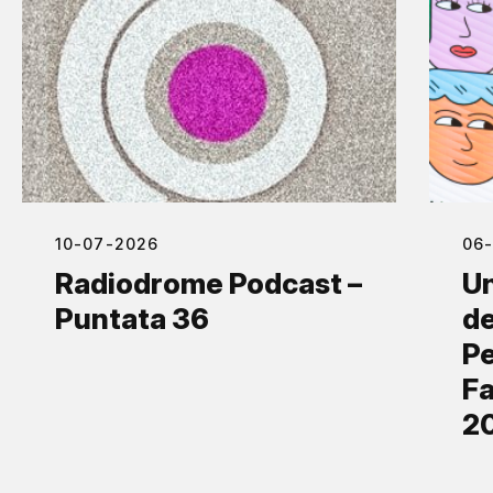
10-07-2026
06
Radiodrome Podcast –
Un
Puntata 36
de
Pe
Fa
2