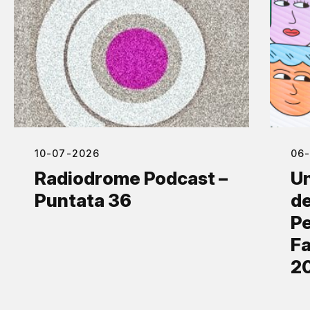
10-07-2026
06
Radiodrome Podcast –
Un
Puntata 36
de
Pe
Fa
2