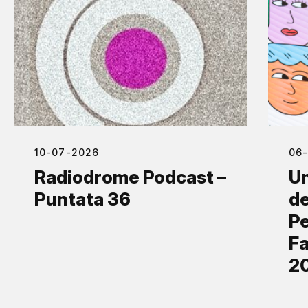
10-07-2026
06
Radiodrome Podcast –
Un
Puntata 36
de
Pe
Fa
2