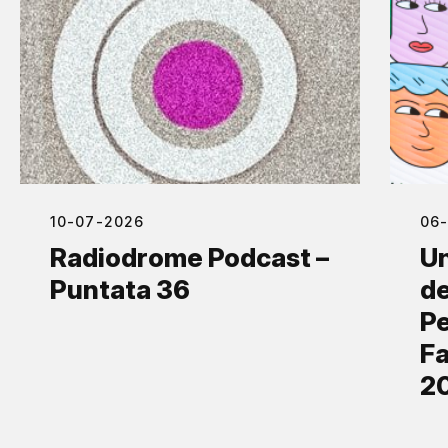
10-07-2026
06
Radiodrome Podcast –
Un
Puntata 36
de
Pe
Fa
2