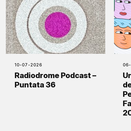
10-07-2026
06
Radiodrome Podcast –
Un
Puntata 36
de
Pe
Fa
2