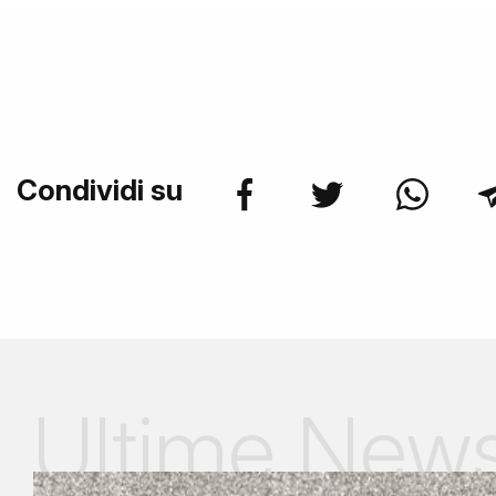
Condividi su
Ultime New