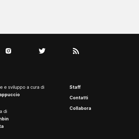
le e sviluppo a cura di
Staff
appuccio
Contatti
Collabora
a di
mbin
ta