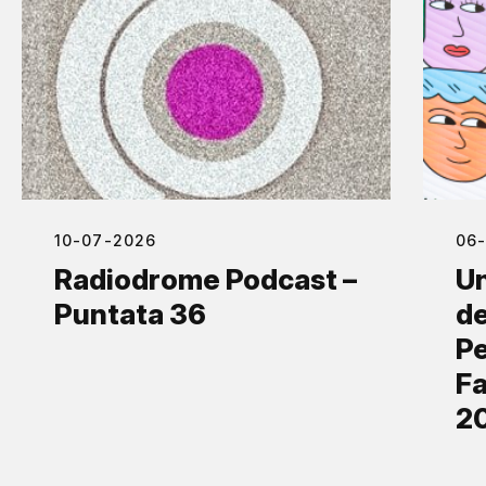
10-07-2026
06
Radiodrome Podcast –
Un
Puntata 36
de
Pe
Fa
2