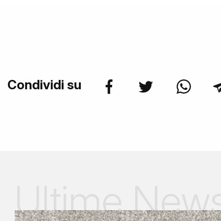
Condividi su
Ultime New