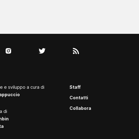
le e sviluppo a cura di
Staff
appuccio
Contatti
Collabora
a di
mbin
ta