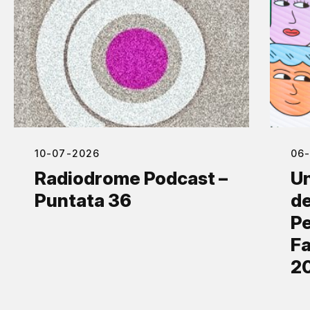
10-07-2026
06
Radiodrome Podcast –
Un
Puntata 36
de
Pe
Fa
2