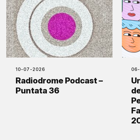
10-07-2026
06
Radiodrome Podcast –
Un
Puntata 36
de
Pe
Fa
2