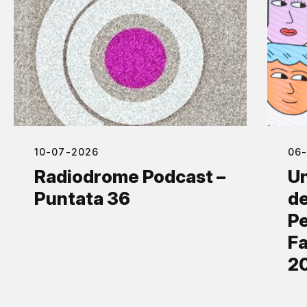
10-07-2026
06
Radiodrome Podcast –
Un
Puntata 36
de
Pe
Fa
2