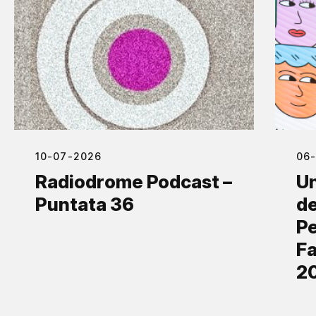
10-07-2026
06
Radiodrome Podcast –
Un
Puntata 36
de
Pe
Fa
2