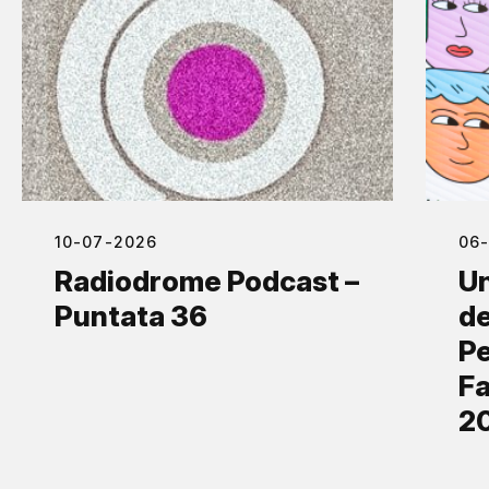
10-07-2026
06
Radiodrome Podcast –
Un
Puntata 36
de
Pe
Fa
2