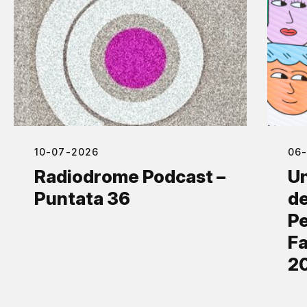
10-07-2026
06
Radiodrome Podcast –
Un
Puntata 36
de
Pe
Fa
2