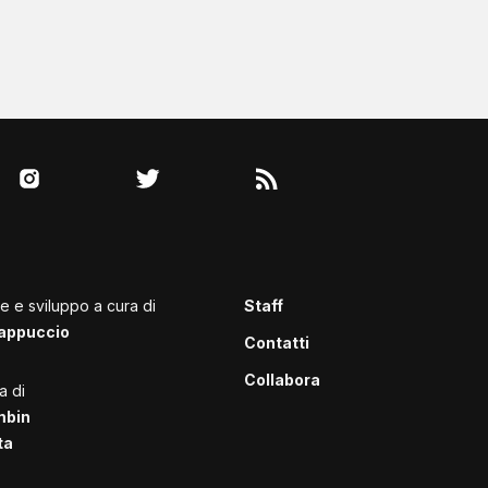
le e sviluppo a cura di
Staff
appuccio
Contatti
Collabora
a di
mbin
ta