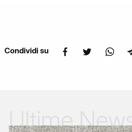
Condividi su
Ultime New