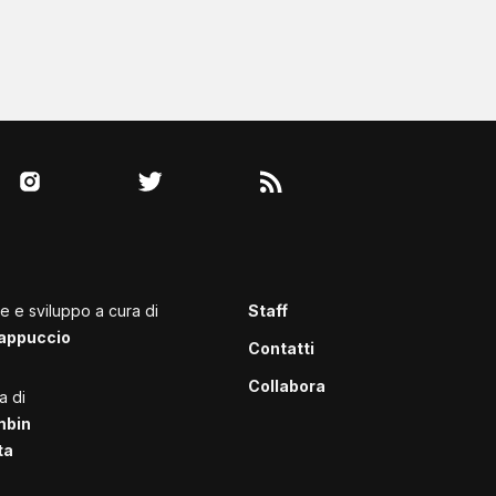
le e sviluppo a cura di
Staff
appuccio
Contatti
Collabora
a di
mbin
ta