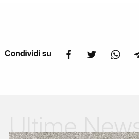
Condividi su
Ultime New