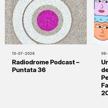
10-07-2026
06
Radiodrome Podcast –
Un
Puntata 36
de
Pe
Fa
2