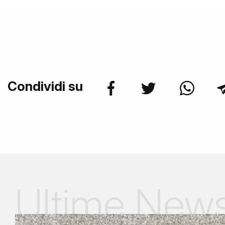
Condividi su
Ultime New