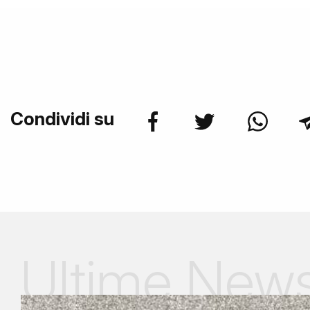
Condividi su
Ultime New