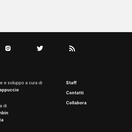
le e sviluppo a cura di
Staff
appuccio
Contatti
Collabora
a di
mbin
ta