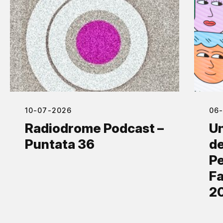
10-07-2026
06
Radiodrome Podcast –
Un
Puntata 36
de
Pe
Fa
2