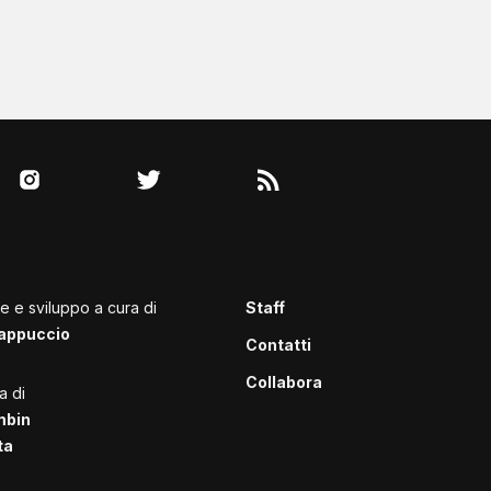
le e sviluppo a cura di
Staff
appuccio
Contatti
Collabora
a di
mbin
ta