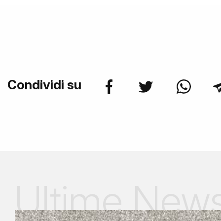
Condividi su
Ultime New