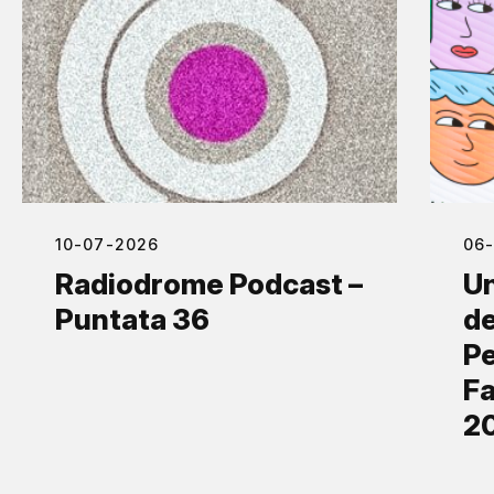
10-07-2026
06
Radiodrome Podcast –
Un
Puntata 36
de
Pe
Fa
2