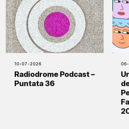
10-07-2026
06
Radiodrome Podcast –
Un
Puntata 36
de
Pe
Fa
2