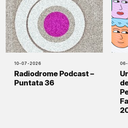
10-07-2026
06
Radiodrome Podcast –
Un
Puntata 36
de
Pe
Fa
2