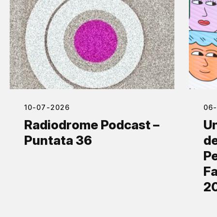
10-07-2026
06
Radiodrome Podcast –
Un
Puntata 36
de
Pe
Fa
2