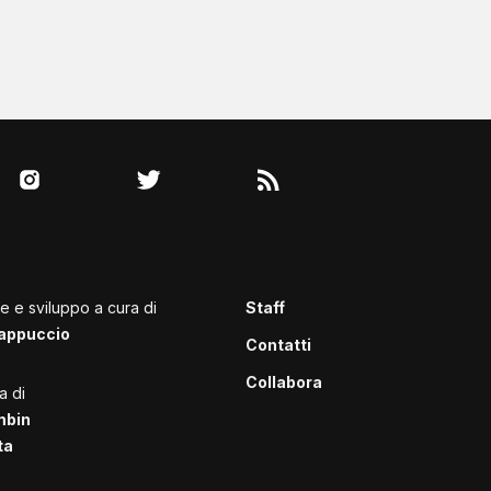
le e sviluppo a cura di
Staff
appuccio
Contatti
Collabora
a di
mbin
ta