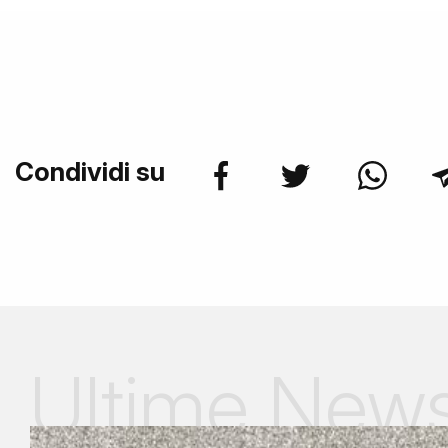
Condividi su
Ultime New