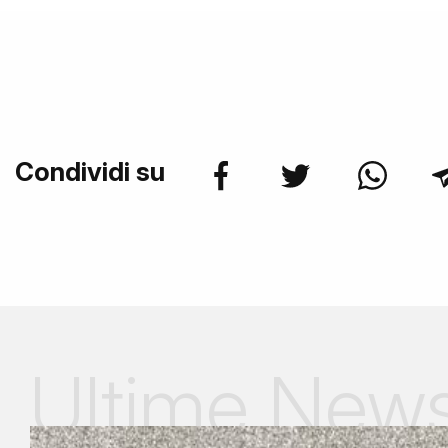
Condividi su
Ultime New