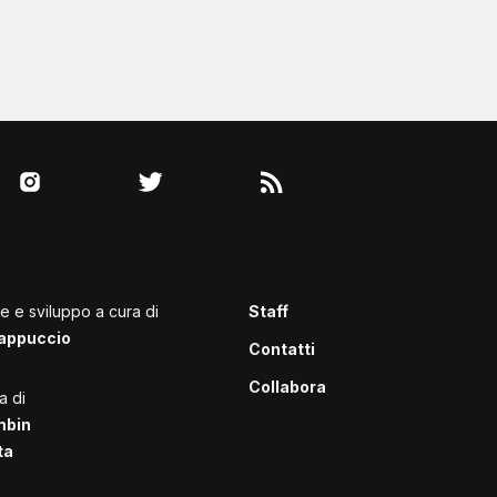
le e sviluppo a cura di
Staff
appuccio
Contatti
Collabora
a di
mbin
ta