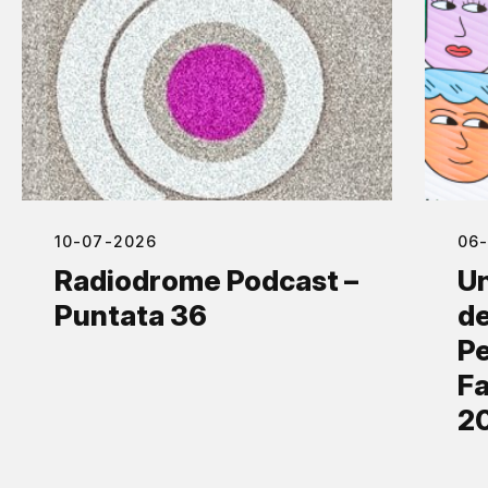
10-07-2026
06
Radiodrome Podcast –
Un
Puntata 36
de
Pe
Fa
2