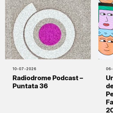
10-07-2026
06
Radiodrome Podcast –
Un
Puntata 36
de
Pe
Fa
2