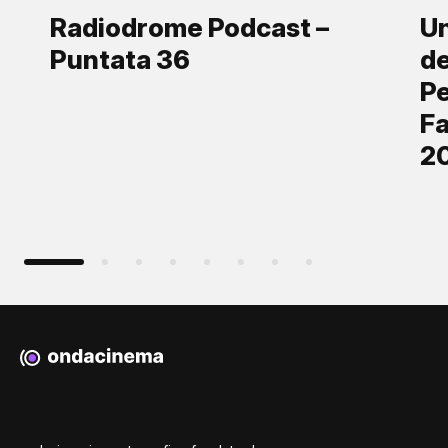
Radiodrome Podcast –
Un
Puntata 36
de
Pe
Fa
2