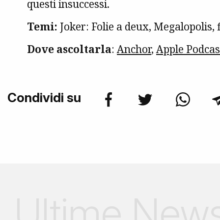
questi insuccessi.
Temi:
Joker: Folie a deux, Megalopolis, 
Dove ascoltarla
:
Anchor
,
Apple Podcas
Condividi su
Ultime New