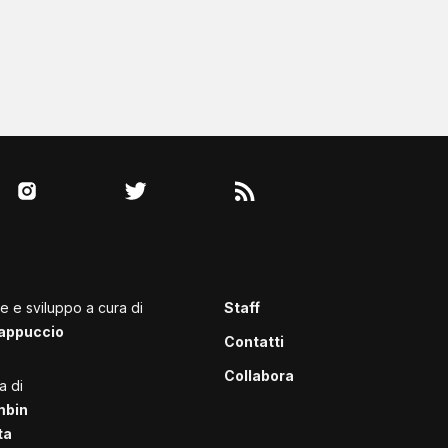
le e sviluppo a cura di
Staff
appuccio
Contatti
Collabora
a di
mbin
ta