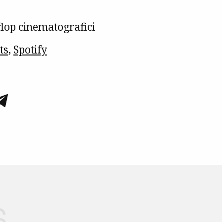
flop cinematografici
ts,
Spotify
s