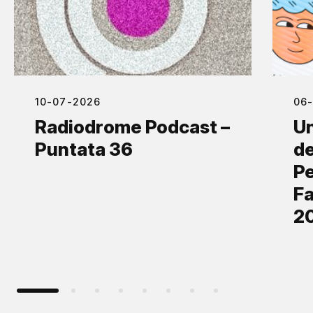
10-07-2026
06
Radiodrome Podcast –
Un
Puntata 36
de
Pe
Fa
2