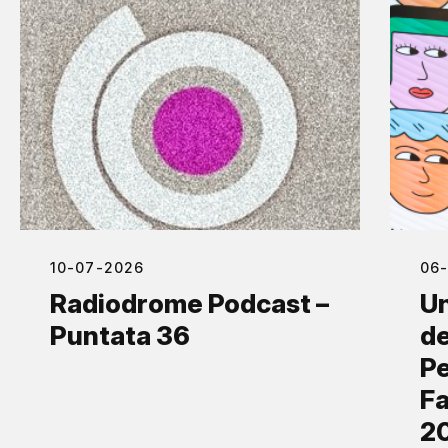
10-07-2026
06
Radiodrome Podcast –
Un
Puntata 36
de
Pe
Fa
2