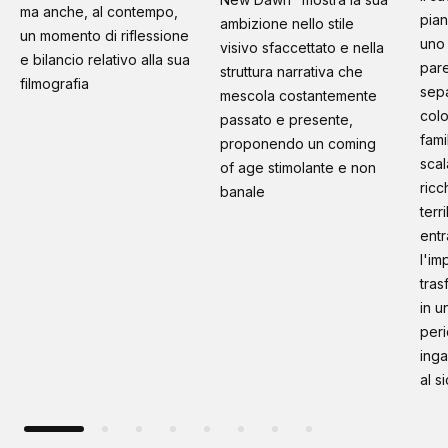
ma anche, al contempo,
pian
ambizione nello stile
un momento di riflessione
uno 
visivo sfaccettato e nella
e bilancio relativo alla sua
pare
struttura narrativa che
filmografia
sep
mescola costantemente
colo
passato e presente,
fami
proponendo un coming
scal
of age stimolante e non
ricc
banale
terr
entr
l'im
tras
in u
peri
inga
al s