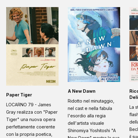
A New Dawn
Ric
Paper Tiger
Deli
Ridotto nel minutaggio,
LOCARNO 79 - James
La s
nel cast e nella fabula
Gray realizza con "Paper
flas
l'esordio alla regia
Tiger" una nuova opera
dell
dell'artista visuale
perfettamente coerente
Bec
Shinomiya Yoshitoshi "A
con la propria poetica,
il s
New Dawn" mostra la sua