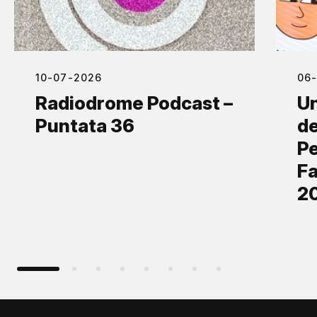
10-07-2026
06
Radiodrome Podcast –
Un
Puntata 36
de
Pe
Fa
2