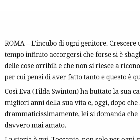
ROMA – L’incubo di ogni genitore. Crescere u
tempo infinito accorgersi che forse si è sbag
delle cose orribili e che non si riesce a ricon
per cui pensi di aver fatto tanto e questo è q
Così Eva (Tilda Swinton) ha buttato la sua car
migliori anni della sua vita e, oggi, dopo che l
drammaticissimamente, lei si domanda che co
davvero mai amato.
La storia è qui. Toccante, non solo per ogni ge