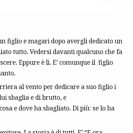
n figlio e magari dopo avergli dedicato un
liato tutto. Vedersi davanti qualcuno che fa
oscere. Eppure è lì. E’ comunque il figlio
uanto.
riera al vento per dedicare a suo figlio i
ui sbaglia e di brutto, e
sa e dove ha sbagliato. Di più: se lo ha
nitore. La storia è di tutti. E’ “E ora