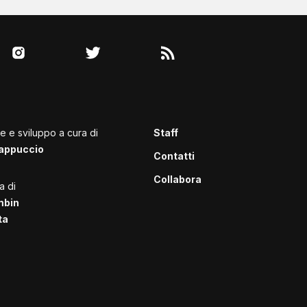
le e sviluppo a cura di
Staff
appuccio
Contatti
Collabora
a di
mbin
ta