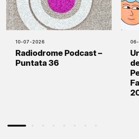
10-07-2026
06
Radiodrome Podcast –
Un
Puntata 36
de
Pe
Fa
2