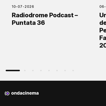
10-07-2026
06
Radiodrome Podcast –
Un
Puntata 36
de
Pe
Fa
2