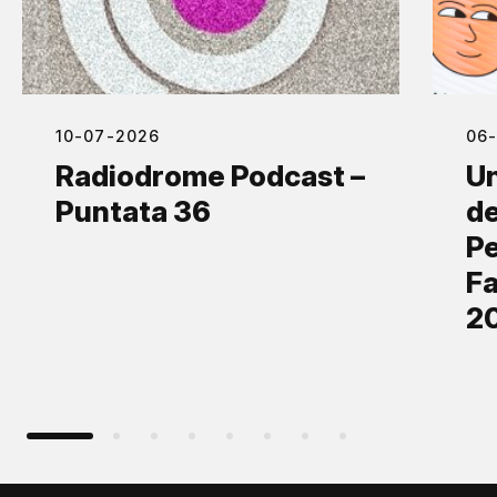
10-07-2026
06
Radiodrome Podcast –
Un
Puntata 36
de
Pe
Fa
2