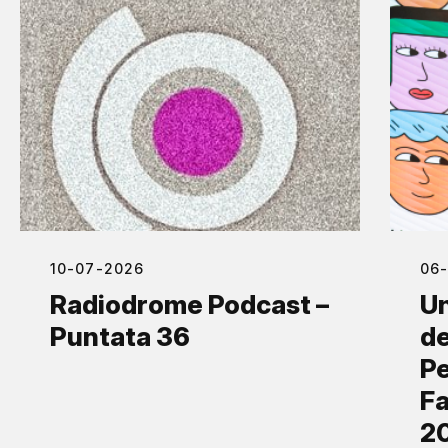
10-07-2026
06
Radiodrome Podcast –
Un
Puntata 36
de
Pe
Fa
2