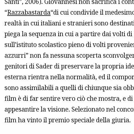
Santi”, 2006). Giovannesi non sacrifica i conten
“
Razzabastarda
“di cui condivide il medesim
realtà in cui italiani e stranieri sono destin
piega la sequenza in cui a partire dai volti d
sull’istituto scolastico pieno di volti provenien
azzurri” non fa nessuna scoperta sconvolgent
genitori di Sader di preservare la propria id
esterna rientra nella normalità, ed il compo
sono assimilabili a quelli di chiunque sia obb
film è di far sentire vero ciò che mostra, e d
appesantire la visione. Selezionato nel conco
film ha vinto il premio speciale della giuria.