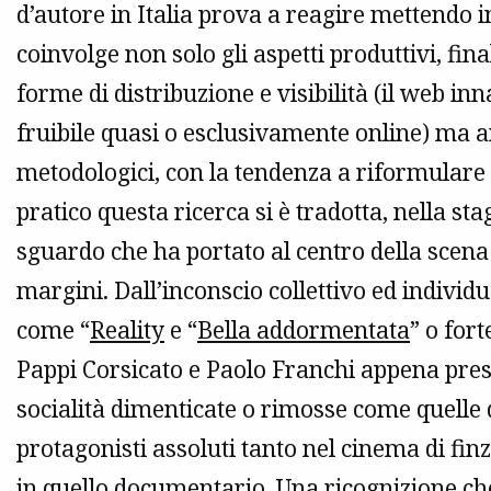
d’autore in Italia prova a reagire mettendo 
coinvolge non solo gli aspetti produttivi, f
forme di distribuzione e visibilità (il web inn
fruibile quasi o esclusivamente online) ma anc
metodologici, con la tendenza a riformulare i
pratico questa ricerca si è tradotta, nella st
sguardo che ha portato al centro della scen
margini. Dall’inconscio collettivo ed indivi
come “
Reality
e “
Bella addormentata
” o for
Pappi Corsicato e Paolo Franchi appena prese
socialità dimenticate o rimosse come quelle 
protagonisti assoluti tanto nel cinema di fi
in quello documentario. Una ricognizione che 