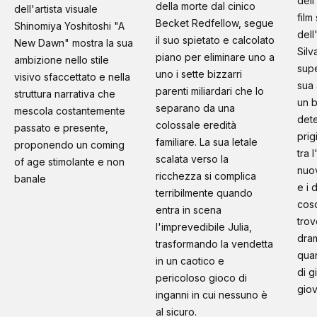
dell
della morte dal cinico
dell'artista visuale
film
Becket Redfellow, segue
Shinomiya Yoshitoshi "A
dell
il suo spietato e calcolato
New Dawn" mostra la sua
Silv
piano per eliminare uno a
ambizione nello stile
supe
uno i sette bizzarri
visivo sfaccettato e nella
sua 
parenti miliardari che lo
struttura narrativa che
un b
separano da una
mescola costantemente
dete
colossale eredità
passato e presente,
prig
familiare. La sua letale
proponendo un coming
tra 
scalata verso la
of age stimolante e non
nuo
ricchezza si complica
banale
e i 
terribilmente quando
cosc
entra in scena
trov
l'imprevedibile Julia,
dram
trasformando la vendetta
quan
in un caotico e
di g
pericoloso gioco di
giov
inganni in cui nessuno è
al sicuro.