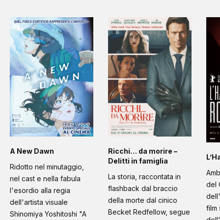
A New Dawn
Ricchi… da morire –
L’H
Delitti in famiglia
Ridotto nel minutaggio,
Amb
La storia, raccontata in
nel cast e nella fabula
del 
flashback dal braccio
l'esordio alla regia
dell
della morte dal cinico
dell'artista visuale
film
Becket Redfellow, segue
Shinomiya Yoshitoshi "A
dell