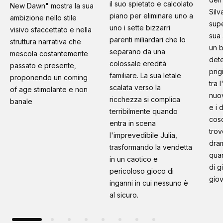
il suo spietato e calcolato
New Dawn" mostra la sua
Silv
piano per eliminare uno a
ambizione nello stile
supe
uno i sette bizzarri
visivo sfaccettato e nella
sua 
parenti miliardari che lo
struttura narrativa che
un b
separano da una
mescola costantemente
dete
colossale eredità
passato e presente,
prig
familiare. La sua letale
proponendo un coming
tra 
scalata verso la
of age stimolante e non
nuo
ricchezza si complica
banale
e i 
terribilmente quando
cosc
entra in scena
trov
l'imprevedibile Julia,
dram
trasformando la vendetta
quan
in un caotico e
di g
pericoloso gioco di
giov
inganni in cui nessuno è
al sicuro.