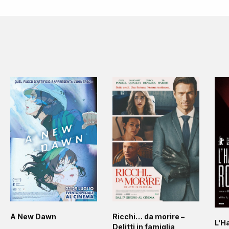
A New Dawn
Ricchi… da morire –
L’H
Delitti in famiglia