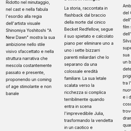
Ridotto nel minutaggio,
Amb
La storia, raccontata in
nel cast e nella fabula
del 
flashback dal braccio
l'esordio alla regia
dell
della morte dal cinico
dell'artista visuale
film
Becket Redfellow, segue
Shinomiya Yoshitoshi "A
dell
il suo spietato e calcolato
New Dawn" mostra la sua
Silv
piano per eliminare uno a
ambizione nello stile
supe
uno i sette bizzarri
visivo sfaccettato e nella
sua 
parenti miliardari che lo
struttura narrativa che
un b
separano da una
mescola costantemente
dete
colossale eredità
passato e presente,
prig
familiare. La sua letale
proponendo un coming
tra 
scalata verso la
of age stimolante e non
nuo
ricchezza si complica
banale
e i 
terribilmente quando
cosc
entra in scena
trov
l'imprevedibile Julia,
dram
trasformando la vendetta
quan
in un caotico e