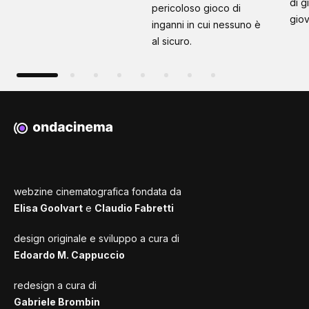
di g
pericoloso gioco di
giov
inganni in cui nessuno è
al sicuro.
webzine cinematografica fondata da
Elisa Goolvart
e
Claudio Fabretti
design originale e sviluppo a cura di
Edoardo M. Cappuccio
redesign a cura di
Gabriele Brombin