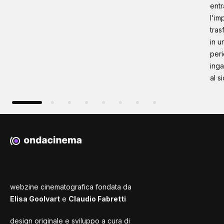
entr
l'im
tras
in u
peri
inga
al s
webzine cinematografica fondata da
Elisa Goolvart
e
Claudio Fabretti
design originale e sviluppo a cura di