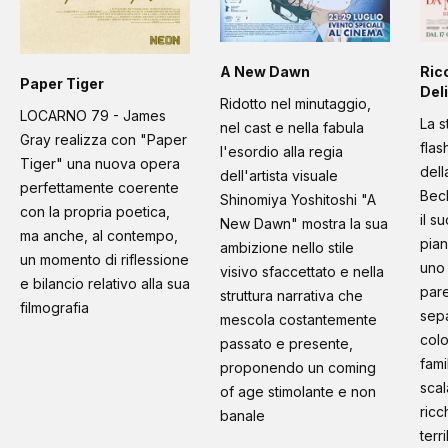
A New Dawn
Ric
Paper Tiger
Deli
Ridotto nel minutaggio,
LOCARNO 79 - James
La s
nel cast e nella fabula
Gray realizza con "Paper
flas
l'esordio alla regia
Tiger" una nuova opera
dell
dell'artista visuale
perfettamente coerente
Bec
Shinomiya Yoshitoshi "A
con la propria poetica,
il s
New Dawn" mostra la sua
ma anche, al contempo,
pian
ambizione nello stile
un momento di riflessione
uno 
visivo sfaccettato e nella
e bilancio relativo alla sua
pare
struttura narrativa che
filmografia
sep
mescola costantemente
colo
passato e presente,
fami
proponendo un coming
scal
of age stimolante e non
ricc
banale
terr