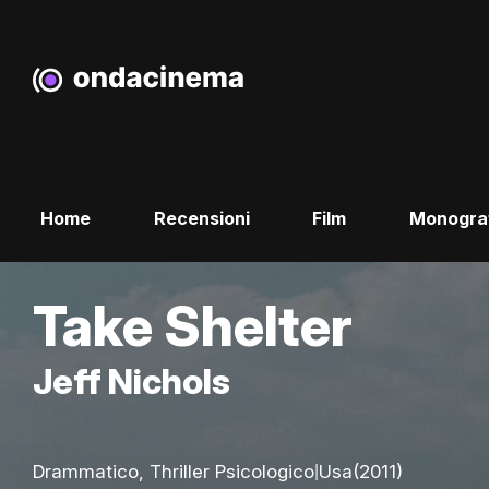
Home
Recensioni
Film
Monogra
Take Shelter
Jeff Nichols
|
Drammatico, Thriller Psicologico
Usa
(2011)