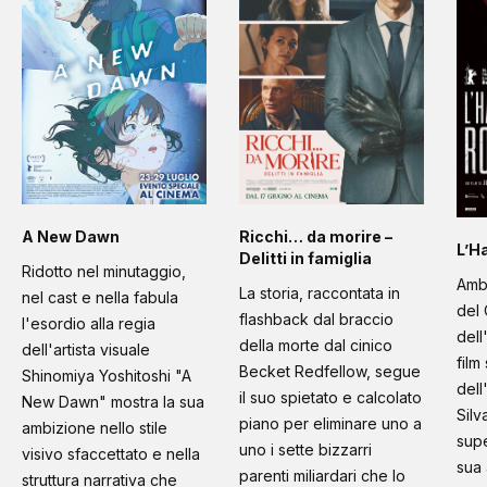
A New Dawn
Ricchi… da morire –
L’H
Delitti in famiglia
Ridotto nel minutaggio,
Amb
La storia, raccontata in
nel cast e nella fabula
del 
flashback dal braccio
l'esordio alla regia
dell
della morte dal cinico
dell'artista visuale
film
Becket Redfellow, segue
Shinomiya Yoshitoshi "A
dell
il suo spietato e calcolato
New Dawn" mostra la sua
Silv
piano per eliminare uno a
ambizione nello stile
supe
uno i sette bizzarri
visivo sfaccettato e nella
sua 
parenti miliardari che lo
struttura narrativa che