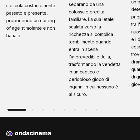
un b
separano da una
mescola costantemente
dete
colossale eredità
passato e presente,
prig
familiare. La sua letale
proponendo un coming
tra 
scalata verso la
of age stimolante e non
nuo
ricchezza si complica
banale
e i 
terribilmente quando
cosc
entra in scena
trov
l'imprevedibile Julia,
dram
trasformando la vendetta
quan
in un caotico e
di g
pericoloso gioco di
giov
inganni in cui nessuno è
al sicuro.