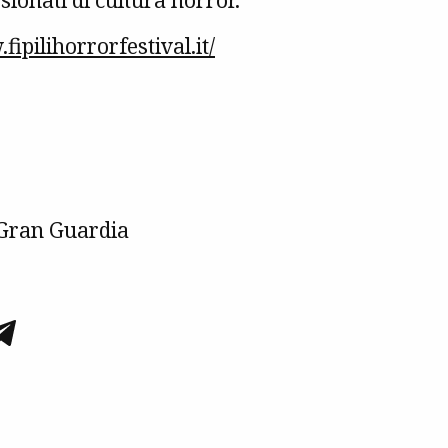
ionati di cultura horror.
fipilihorrorfestival.it/
Gran Guardia