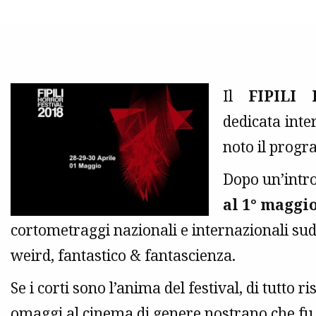
Il
FIPILI 
dedicata inte
noto il prog
Dopo un’intro
al 1° maggi
cortometraggi nazionali e internazionali sudd
weird, fantastico & fantascienza.
Se i corti sono l’anima del festival, di tutto r
omaggi al cinema di genere nostrano che fu