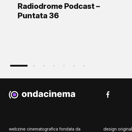
Radiodrome Podcast –
Puntata 36
webzine cinematografica fondata da
design origina